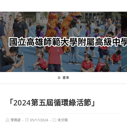
跳
轉
至
主
要
內
容
選單
「2024第五屆循環綠活節」
Post
Post
Post
學務處
05/17/2024
未分類
author:
published:
category: