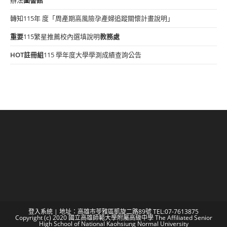
轉知115年 度「周產期高風險孕產婦追蹤關懷計畫說明」
重要
115繁星推薦校內選填說明
教務處
HOT
註冊組
115 學年度大學學測成績查詢公告
登入系統
| 地址：高雄市苓雅區凱旋二路89號 TEL:07-7613875
Copyright (c) 2020 國立高雄師範大學附屬高級中學 The Affiliated Senior
High School of National Kaohsiung Normal University