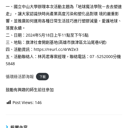
一、國立中山大學辦理本次活動主題為「地球魔法學院－去去塑速
走」，讓大家認識快時尚產業高度污染和塑化品對環 境的嚴重影
響，並推廣如何運用各種日常生活技巧進行塑膠減量，愛護地球、
落實永續。
二、日期：2024年5月18日上午11點至下午5點
三、地點：旗津社會開創基地(高雄市旗津區北汕尾巷6號)
四、活動資訊：https://reurl.cc/4rWZe3
五、活動聯絡人：林芮君專案經理，聯絡電話：07 -5252000分機
5848
循環綠活節海報
下載
鼓勵有興趣的師生前往參加
Post Views:
146
相關內容