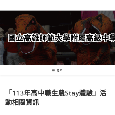
跳
轉
至
主
要
內
容
選單
「113年高中職生農Stay體驗」活
動相關資訊