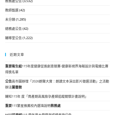
教務處公告
(3,532)
教師甄選
(42)
未分類
(1,285)
總務處公告
(42)
輔導室公告
(1,222)
近期文章
重要
衛生組
115年度健康促進創意競賽-健康新視界海報設計與電繪比賽
得獎名單
公告
高市圖辦理「2026朗聲大賞：朗讀文本演出影片徵選活動」之活動
辦法
圖書館
轉知115年 度「周產期高風險孕產婦追蹤關懷計畫說明」
重要
115繁星推薦校內選填說明
教務處
HOT
註冊組
115 學年度大學學測成績查詢公告