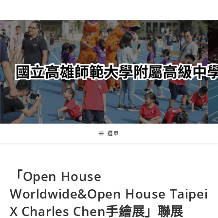
跳
轉
至
主
要
內
容
選單
「Open House
Worldwide&Open House Taipei
X Charles Chen手繪展」聯展