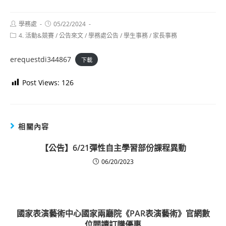
Post
Post
學務處
05/22/2024
author:
published:
Post
4. 活動&競賽
/
公告來文
/
學務處公告
/
學生事務
/
家長事務
category:
erequestdi344867
下載
Post Views:
126
相關內容
【公告】6/21彈性自主學習部份課程異動
06/20/2023
國家表演藝術中心國家兩廳院《PAR表演藝術》官網數
位閱讀訂購優惠