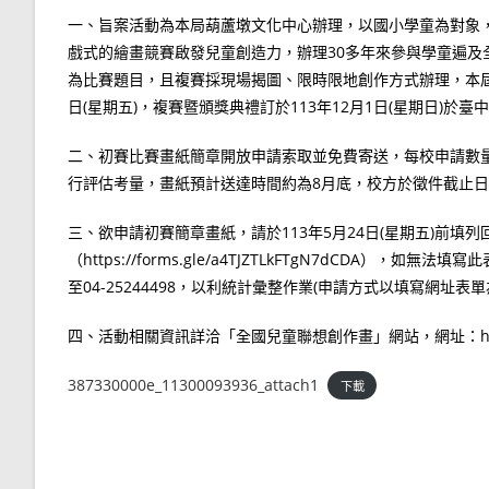
一、旨案活動為本局葫蘆墩文化中心辦理，以國小學童為對象
戲式的繪畫競賽啟發兒童創造力，辦理30多年來參與學童遍及
為比賽題目，且複賽採現場揭圖、限時限地創作方式辦理，本屆初賽
日(星期五)，複賽暨頒獎典禮訂於113年12月1日(星期日)於
二、初賽比賽畫紙簡章開放申請索取並免費寄送，每校申請數
行評估考量，畫紙預計送達時間約為8月底，校方於徵件截止日
三、欲申請初賽簡章畫紙，請於113年5月24日(星期五)前填
（https://forms.gle/a4TJZTLkFTgN7dCDA），如
至04-25244498，以利統計彙整作業(申請方式以填寫網址表
四、活動相關資訊詳洽「全國兒童聯想創作畫」網站，網址：https://child
387330000e_11300093936_attach1
下載