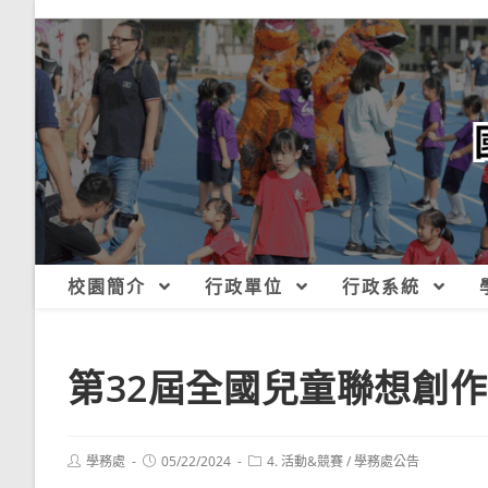
跳
轉
至
主
要
內
容
校園簡介
行政單位
行政系統
第32屆全國兒童聯想創
Post
Post
Post
學務處
05/22/2024
4. 活動&競賽
/
學務處公告
author:
published:
category: