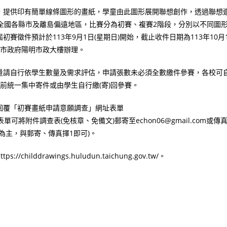
，提供印有簡單線條圖形的畫紙，學童由此圖形展開聯想創作，透過聯想
全國各縣市及離島偏遠地區，比賽分為初賽、複賽2階段，分別以不同圖
徵件預計於113年9月1日(星期日)開始，截止收件日期為113年10月1
臺中市政府陽明市政大樓辦理。
量請自行依學生數量及需求評估，申請張數未必須全數繳件參賽，各校可
前統一集中寄件或由學生自行繳(寄)回參賽。
列回覆「初賽畫紙申請意願調查」網址表單
無法填寫此表單可將附件調查表(免核章、免備文)郵寄至echon06@gmail.com或傳
單為主，與郵寄、傳真擇1即可)。
drawings.huludun.taichung.gov.tw/。