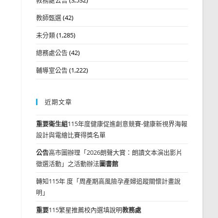
教師甄選
(42)
未分類
(1,285)
總務處公告
(42)
輔導室公告
(1,222)
近期文章
重要
衛生組
115年度健康促進創意競賽-健康新視界海報
設計與電繪比賽得獎名單
公告
高市圖辦理「2026朗聲大賞：朗讀文本演出影片
徵選活動」之活動辦法
圖書館
轉知115年 度「周產期高風險孕產婦追蹤關懷計畫說
明」
重要
115繁星推薦校內選填說明
教務處