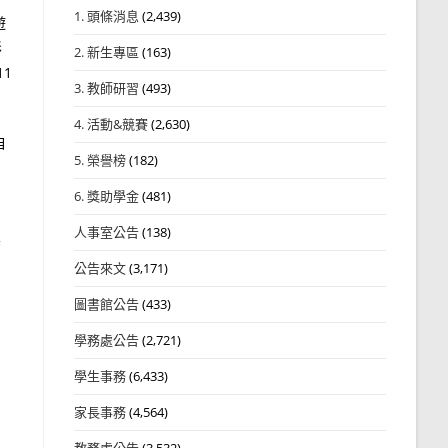
1. 頭條消息
(2,439)
遊
形
2. 新生專區
(163)
1
3. 教師研習
(493)
4. 活動&競賽
(2,630)
自
5. 榮譽榜
(182)
6. 獎助學金
(481)
人事室公告
(138)
真
公告來文
(3,171)
圖書館公告
(433)
學務處公告
(2,721)
學生事務
(6,433)
家長事務
(4,564)
教務處公告
(3,532)