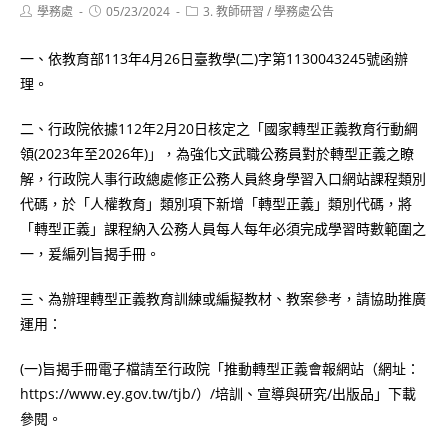
Post
Post
Post
學務處
05/23/2024
3. 教師研習
/
學務處公告
author:
published:
category:
一、依教育部113年4月26日臺教學(二)字第1130043245號函辦
理。
二、行政院依據112年2月20日核定之「國家轉型正義教育行動綱
領(2023年至2026年)」，為強化文武職公務員對於轉型正義之瞭
解，行政院人事行政總處修正公務人員終身學習入口網站課程類別
代碼，於「人權教育」類別項下新增「轉型正義」類別代碼，將
「轉型正義」課程納入公務人員每人每年必須完成學習時數範圍之
一，爰編列旨揭手冊。
三、為辦理轉型正義教育訓練或編擬教材、教案參考，請協助推廣
運用：
(一)旨揭手冊電子檔請至行政院「推動轉型正義會報網站（網址：
https://www.ey.gov.tw/tjb/）/培訓、宣導與研究/出版品」下載
參閱。