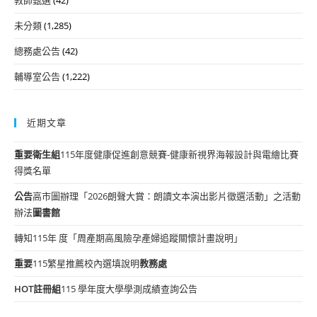
未分類
(1,285)
總務處公告
(42)
輔導室公告
(1,222)
近期文章
重要
衛生組
115年度健康促進創意競賽-健康新視界海報設計與電繪比賽
得獎名單
公告
高市圖辦理「2026朗聲大賞：朗讀文本演出影片徵選活動」之活動
辦法
圖書館
轉知115年 度「周產期高風險孕產婦追蹤關懷計畫說明」
重要
115繁星推薦校內選填說明
教務處
HOT
註冊組
115 學年度大學學測成績查詢公告