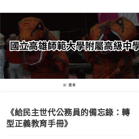
跳
轉
至
主
要
內
容
選單
《給民主世代公務員的備忘錄：轉
型正義教育手冊》