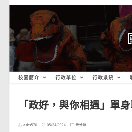
跳
轉
至
主
要
內
容
校園簡介
行政單位
行政系統
「政好，與你相遇」單身
Post
Post
Post
ashs570
05/24/2024
未分類
author:
published:
category: