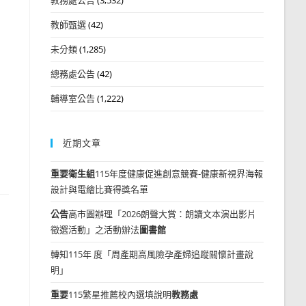
教師甄選
(42)
未分類
(1,285)
總務處公告
(42)
輔導室公告
(1,222)
近期文章
重要
衛生組
115年度健康促進創意競賽-健康新視界海報
設計與電繪比賽得獎名單
公告
高市圖辦理「2026朗聲大賞：朗讀文本演出影片
徵選活動」之活動辦法
圖書館
轉知115年 度「周產期高風險孕產婦追蹤關懷計畫說
明」
重要
115繁星推薦校內選填說明
教務處