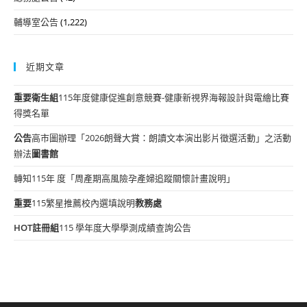
輔導室公告
(1,222)
近期文章
重要
衛生組
115年度健康促進創意競賽-健康新視界海報設計與電繪比賽
得獎名單
公告
高市圖辦理「2026朗聲大賞：朗讀文本演出影片徵選活動」之活動
辦法
圖書館
轉知115年 度「周產期高風險孕產婦追蹤關懷計畫說明」
重要
115繁星推薦校內選填說明
教務處
HOT
註冊組
115 學年度大學學測成績查詢公告