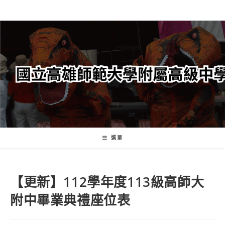
跳
轉
至
主
要
內
容
選單
【更新】112學年度113級高師大
附中畢業典禮座位表