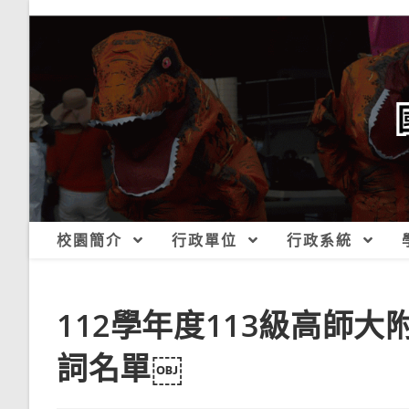
跳
轉
至
主
要
內
容
校園簡介
行政單位
行政系統
112學年度113級高師
詞名單￼