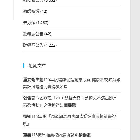
教師甄選
(42)
未分類
(1,285)
總務處公告
(42)
輔導室公告
(1,222)
近期文章
重要
衛生組
115年度健康促進創意競賽-健康新視界海報
設計與電繪比賽得獎名單
公告
高市圖辦理「2026朗聲大賞：朗讀文本演出影片
徵選活動」之活動辦法
圖書館
轉知115年 度「周產期高風險孕產婦追蹤關懷計畫說
明」
重要
115繁星推薦校內選填說明
教務處