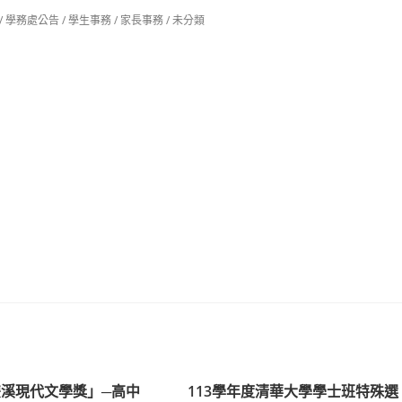
/
學務處公告
/
學生事務
/
家長事務
/
未分類
雙溪現代文學獎」─高中
113學年度清華大學學士班特殊選