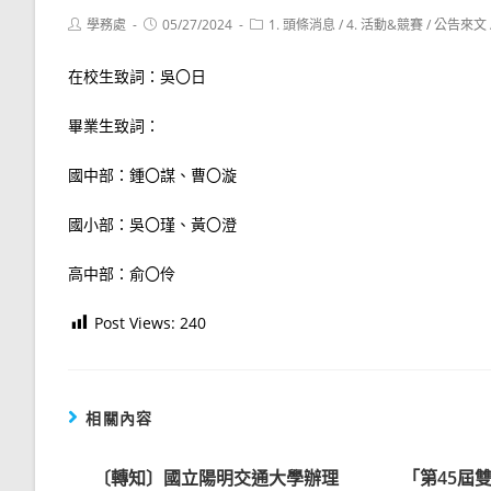
Post
Post
Post
學務處
05/27/2024
1. 頭條消息
/
4. 活動&競賽
/
公告來文
author:
published:
category:
在校生致詞：吳〇日
畢業生致詞：
國中部：鍾〇謀、曹〇漩
國小部：吳〇瑾、黃〇澄
高中部：俞〇伶
Post Views:
240
相關內容
〔轉知〕國立陽明交通大學辦理
「第45屆