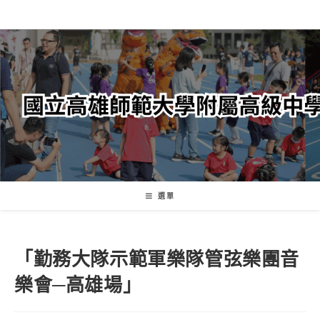
跳
轉
至
主
要
內
容
選單
「勤務大隊示範軍樂隊管弦樂團音
樂會─高雄場」