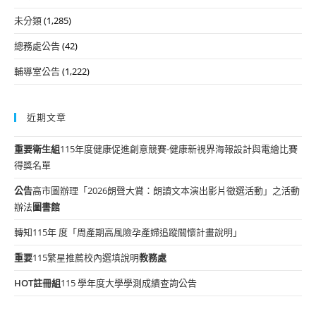
未分類
(1,285)
總務處公告
(42)
輔導室公告
(1,222)
近期文章
重要
衛生組
115年度健康促進創意競賽-健康新視界海報設計與電繪比賽
得獎名單
公告
高市圖辦理「2026朗聲大賞：朗讀文本演出影片徵選活動」之活動
辦法
圖書館
轉知115年 度「周產期高風險孕產婦追蹤關懷計畫說明」
重要
115繁星推薦校內選填說明
教務處
HOT
註冊組
115 學年度大學學測成績查詢公告