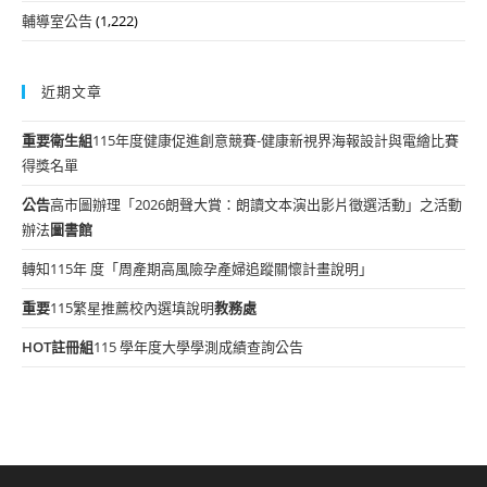
輔導室公告
(1,222)
近期文章
重要
衛生組
115年度健康促進創意競賽-健康新視界海報設計與電繪比賽
得獎名單
公告
高市圖辦理「2026朗聲大賞：朗讀文本演出影片徵選活動」之活動
辦法
圖書館
轉知115年 度「周產期高風險孕產婦追蹤關懷計畫說明」
重要
115繁星推薦校內選填說明
教務處
HOT
註冊組
115 學年度大學學測成績查詢公告