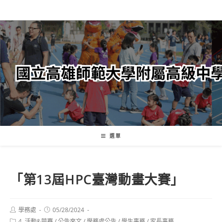
跳
轉
至
主
要
內
容
選單
「第13屆HPC臺灣動畫大賽」
Post
Post
學務處
05/28/2024
author:
published:
Post
4. 活動&競賽
/
公告來文
/
學務處公告
/
學生事務
/
家長事務