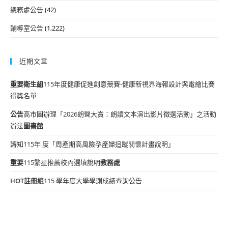
總務處公告
(42)
輔導室公告
(1,222)
近期文章
重要
衛生組
115年度健康促進創意競賽-健康新視界海報設計與電繪比賽
得獎名單
公告
高市圖辦理「2026朗聲大賞：朗讀文本演出影片徵選活動」之活動
辦法
圖書館
轉知115年 度「周產期高風險孕產婦追蹤關懷計畫說明」
重要
115繁星推薦校內選填說明
教務處
HOT
註冊組
115 學年度大學學測成績查詢公告