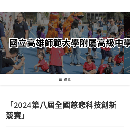
跳
轉
至
主
要
內
容
選單
「2024第八屆全國慈悲科技創新
競賽」