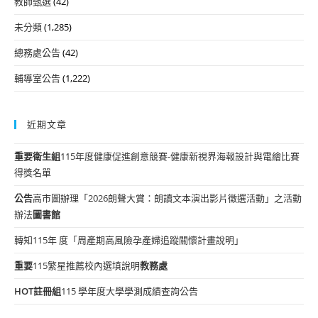
教師甄選
(42)
未分類
(1,285)
總務處公告
(42)
輔導室公告
(1,222)
近期文章
重要
衛生組
115年度健康促進創意競賽-健康新視界海報設計與電繪比賽
得獎名單
公告
高市圖辦理「2026朗聲大賞：朗讀文本演出影片徵選活動」之活動
辦法
圖書館
轉知115年 度「周產期高風險孕產婦追蹤關懷計畫說明」
重要
115繁星推薦校內選填說明
教務處
HOT
註冊組
115 學年度大學學測成績查詢公告