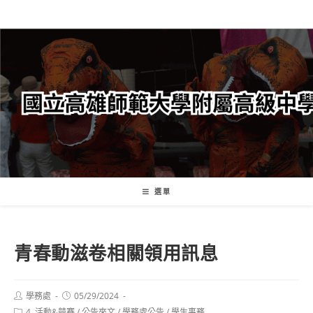
跳
轉
至
主
要
內
容
選單
青春動滋卷相關領用訊息
Post
Post
學務處
05/29/2024
author:
published:
Post
4. 活動&競賽
/
公告來文
/
學務處公告
/
學生事務