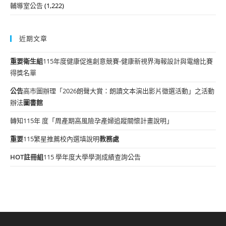
輔導室公告
(1,222)
近期文章
重要
衛生組
115年度健康促進創意競賽-健康新視界海報設計與電繪比賽
得獎名單
公告
高市圖辦理「2026朗聲大賞：朗讀文本演出影片徵選活動」之活動
辦法
圖書館
轉知115年 度「周產期高風險孕產婦追蹤關懷計畫說明」
重要
115繁星推薦校內選填說明
教務處
HOT
註冊組
115 學年度大學學測成績查詢公告