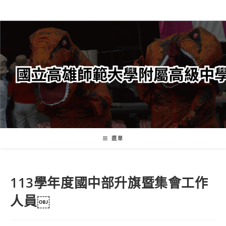
跳
轉
至
主
要
內
容
選單
113學年度國中部升旗暨集會工作
人員￼