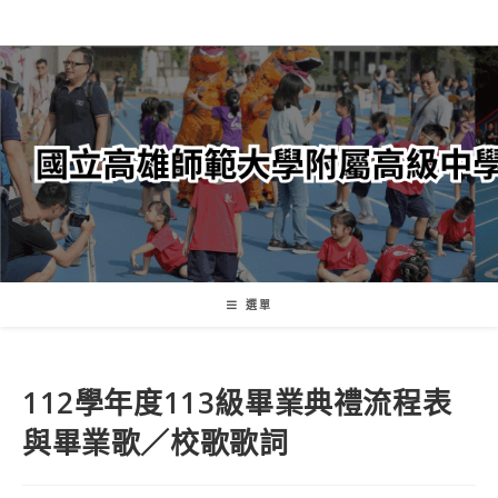
跳
轉
至
主
要
內
容
選單
112學年度113級畢業典禮流程表
與畢業歌／校歌歌詞