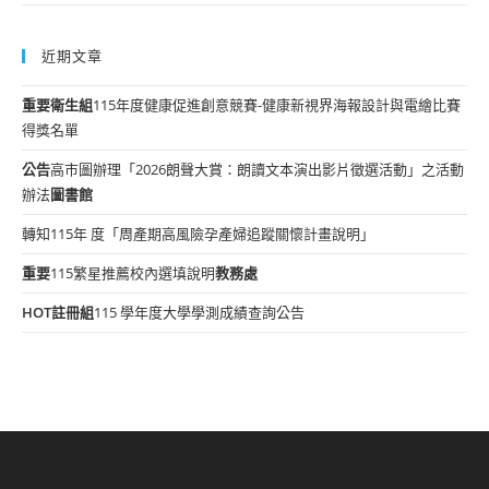
近期文章
重要
衛生組
115年度健康促進創意競賽-健康新視界海報設計與電繪比賽
得獎名單
公告
高市圖辦理「2026朗聲大賞：朗讀文本演出影片徵選活動」之活動
辦法
圖書館
轉知115年 度「周產期高風險孕產婦追蹤關懷計畫說明」
重要
115繁星推薦校內選填說明
教務處
HOT
註冊組
115 學年度大學學測成績查詢公告