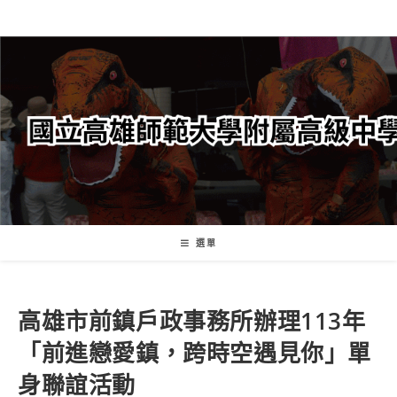
跳
轉
至
主
要
內
容
選單
高雄市前鎮戶政事務所辦理113年
「前進戀愛鎮，跨時空遇見你」單
身聯誼活動