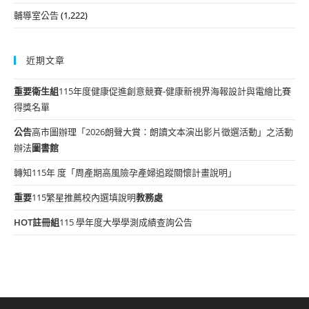
輔導室公告
(1,222)
近期文章
重要
衛生組
115年度健康促進創意競賽-健康新視界海報設計與電繪比賽
得獎名單
公告
高市圖辦理「2026朗聲大賞：朗讀文本演出影片徵選活動」之活動
辦法
圖書館
轉知115年 度「周產期高風險孕產婦追蹤關懷計畫說明」
重要
115繁星推薦校內選填說明
教務處
HOT
註冊組
115 學年度大學學測成績查詢公告