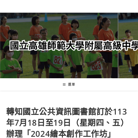
跳
轉
至
主
要
內
容
選單
轉知國立公共資訊圖書館訂於113
年7月18日至19日（星期四、五）
辦理「2024繪本創作工作坊」