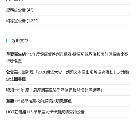
總務處公告
(42)
輔導室公告
(1,222)
近期文章
重要
衛生組
115年度健康促進創意競賽-健康新視界海報設計與電繪比賽
得獎名單
公告
高市圖辦理「2026朗聲大賞：朗讀文本演出影片徵選活動」之活動
辦法
圖書館
轉知115年 度「周產期高風險孕產婦追蹤關懷計畫說明」
重要
115繁星推薦校內選填說明
教務處
HOT
註冊組
115 學年度大學學測成績查詢公告