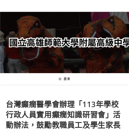
跳
轉
至
主
要
內
容
選單
台灣癲癇醫學會辦理「113年學校
行政人員實用癲癇知識研習會」活
動辦法，鼓勵教職員工及學生家長