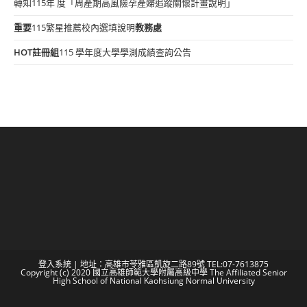
轉知115年 度「周產期高風險孕產婦追蹤關懷計畫說明」
重要
115繁星推薦校內選填說明
教務處
HOT
註冊組
115 學年度大學學測成績查詢公告
登入系統
| 地址：高雄市苓雅區凱旋二路89號 TEL:07-7613875
Copyright (c) 2020 國立高雄師範大學附屬高級中學 The Affiliated Senior
High School of National Kaohsiung Normal University