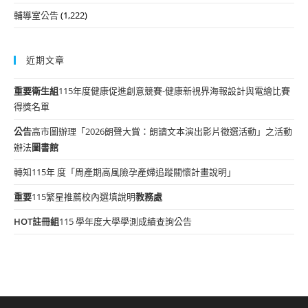
輔導室公告
(1,222)
近期文章
重要
衛生組
115年度健康促進創意競賽-健康新視界海報設計與電繪比賽
得獎名單
公告
高市圖辦理「2026朗聲大賞：朗讀文本演出影片徵選活動」之活動
辦法
圖書館
轉知115年 度「周產期高風險孕產婦追蹤關懷計畫說明」
重要
115繁星推薦校內選填說明
教務處
HOT
註冊組
115 學年度大學學測成績查詢公告