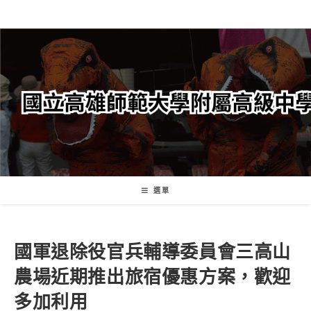
跳
轉
至
主
要
內
容
選單
國軍退除役官兵輔導委員會三高山
農場近期推出旅宿優惠方案，歡迎
多加利用