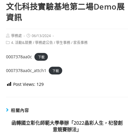
文化科技實驗基地第二場Demo展
資訊
Post
Post
學務處
06/13/2024
author:
published:
Post
4. 活動&競賽
/
學務處公告
/
學生事務
/
家長事務
category:
0007378aa0c
下載
0007378aa0c_attch1
下載
Post Views:
129
相關內容
函轉國立彰化師範大學舉辦「2022晶彩人生，杞發創
意競賽辦法」