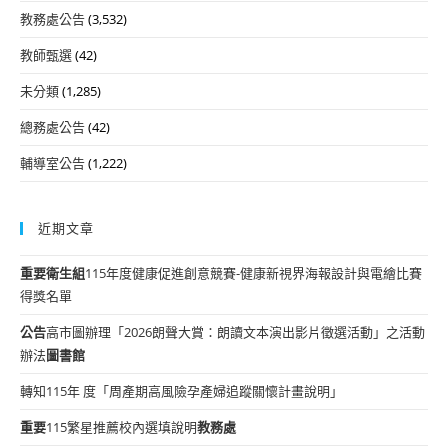
教務處公告
(3,532)
教師甄選
(42)
未分類
(1,285)
總務處公告
(42)
輔導室公告
(1,222)
近期文章
重要
衛生組
115年度健康促進創意競賽-健康新視界海報設計與電繪比賽
得獎名單
公告
高市圖辦理「2026朗聲大賞：朗讀文本演出影片徵選活動」之活動
辦法
圖書館
轉知115年 度「周產期高風險孕產婦追蹤關懷計畫說明」
重要
115繁星推薦校內選填說明
教務處