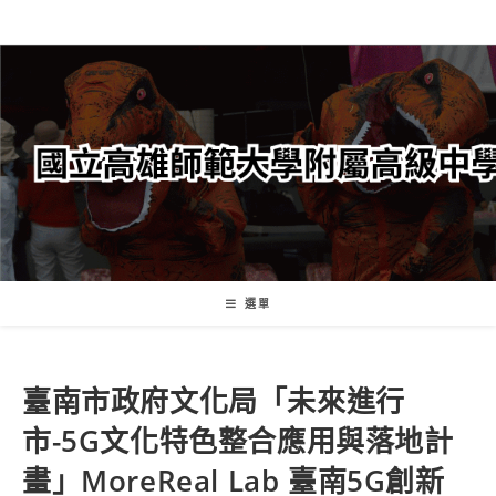
跳
轉
至
主
要
內
容
選單
臺南市政府文化局「未來進行
市-5G文化特色整合應用與落地計
畫」MoreReal Lab 臺南5G創新