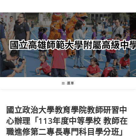
跳
轉
至
主
要
內
容
選單
國立政治大學教育學院教師研習中
心辦理「113年度中等學校 教師在
職進修第二專長專門科目學分班」