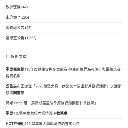
教師甄選
(42)
未分類
(1,285)
總務處公告
(42)
輔導室公告
(1,222)
近期文章
重要
衛生組
115年度健康促進創意競賽-健康新視界海報設計與電繪比賽
得獎名單
公告
高市圖辦理「2026朗聲大賞：朗讀文本演出影片徵選活動」之活動
辦法
圖書館
轉知115年 度「周產期高風險孕產婦追蹤關懷計畫說明」
重要
115繁星推薦校內選填說明
教務處
HOT
註冊組
115 學年度大學學測成績查詢公告