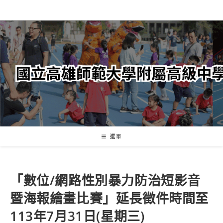
跳
轉
至
主
要
內
容
選單
「數位/網路性別暴力防治短影音
暨海報繪畫比賽」延長徵件時間至
113年7月31日(星期三)