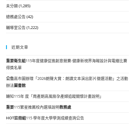
未分類
(1,285)
總務處公告
(42)
輔導室公告
(1,222)
近期文章
重要
衛生組
115年度健康促進創意競賽-健康新視界海報設計與電繪比賽
得獎名單
公告
高市圖辦理「2026朗聲大賞：朗讀文本演出影片徵選活動」之活動
辦法
圖書館
轉知115年 度「周產期高風險孕產婦追蹤關懷計畫說明」
重要
115繁星推薦校內選填說明
教務處
HOT
註冊組
115 學年度大學學測成績查詢公告