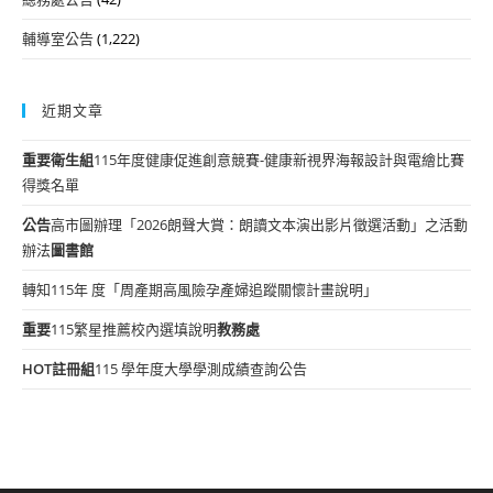
輔導室公告
(1,222)
近期文章
重要
衛生組
115年度健康促進創意競賽-健康新視界海報設計與電繪比賽
得獎名單
公告
高市圖辦理「2026朗聲大賞：朗讀文本演出影片徵選活動」之活動
辦法
圖書館
轉知115年 度「周產期高風險孕產婦追蹤關懷計畫說明」
重要
115繁星推薦校內選填說明
教務處
HOT
註冊組
115 學年度大學學測成績查詢公告