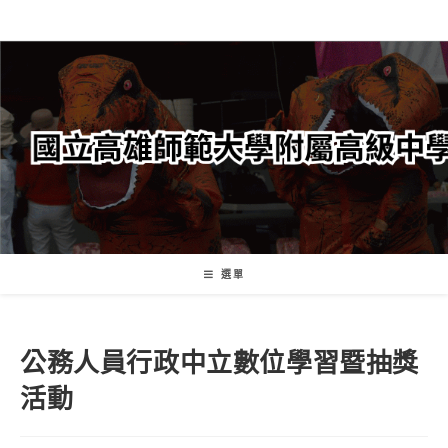
跳
轉
至
主
要
內
容
選單
公務人員行政中立數位學習暨抽獎
活動