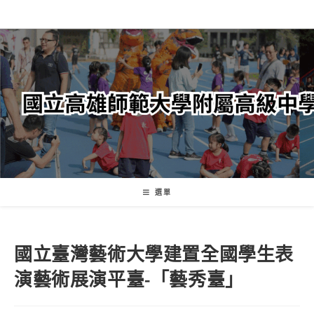
跳
轉
至
主
要
內
容
選單
國立臺灣藝術大學建置全國學生表
演藝術展演平臺-「藝秀臺」