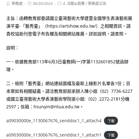
Post
Post
Post
學務處
06/20/2024
4. 活動&競賽
/
學務處公告
author:
published:
category:
主旨：函轉教育部委請國立臺灣藝術大學建置全國學生表演藝術展
演平臺-「藝秀臺」（https://artshow.edu.tw/）之相關資訊，請
貴校協助刊登電子布告欄及相關網站推廣，詳如說明，請查照。
說明：
一、依據教育部113年6月3日臺教師(一)字第1132601852號函辦
理。
二、檢附「藝秀臺」網站連結圖檔及最新上線影片名單各1份；另
本案如有相關疑義，請洽教育部部承辦人陳小姐（02）7736-6227
或國立臺灣藝術大學表演藝術學院張小姐:（02）2272-2181分機
2597；信箱：hsunyin@ntua.edu.tw。
a09030000e_1130067676_senddoc1_1_attach4
下載
a09030000e_1130067676_senddoc1_1_attach1
下載