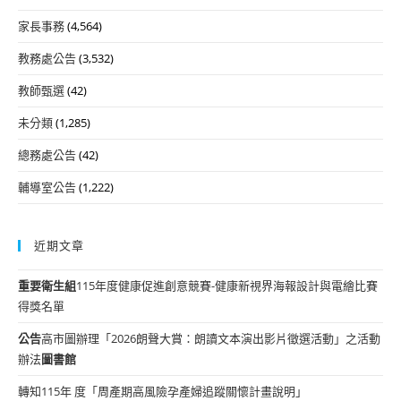
家長事務
(4,564)
教務處公告
(3,532)
教師甄選
(42)
未分類
(1,285)
總務處公告
(42)
輔導室公告
(1,222)
近期文章
重要
衛生組
115年度健康促進創意競賽-健康新視界海報設計與電繪比賽
得獎名單
公告
高市圖辦理「2026朗聲大賞：朗讀文本演出影片徵選活動」之活動
辦法
圖書館
轉知115年 度「周產期高風險孕產婦追蹤關懷計畫說明」