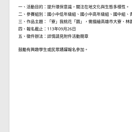
一、活動目的：提升環保意識，關注在地文化與生態多樣性。
二、參賽組別：國小中低年級組、國小中高年級組、國中組、
三、作品主題：「寮」我桃花「園」，需描繪高雄市大寮、林
四、報名截止：113年09月26日
五、徵件辦法：詳情請見附件活動簡章
鼓勵有興趣學生或民眾踴躍報名參加。