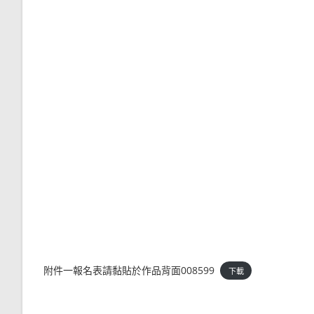
附件一報名表請黏貼於作品背面008599
下載