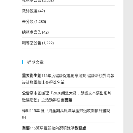
教師甄選
(42)
未分類
(1,285)
總務處公告
(42)
輔導室公告
(1,222)
近期文章
重要
衛生組
115年度健康促進創意競賽-健康新視界海報
設計與電繪比賽得獎名單
公告
高市圖辦理「2026朗聲大賞：朗讀文本演出影片
徵選活動」之活動辦法
圖書館
轉知115年 度「周產期高風險孕產婦追蹤關懷計畫說
明」
重要
115繁星推薦校內選填說明
教務處