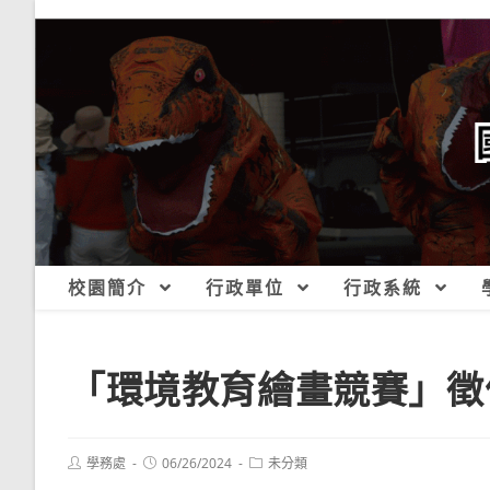
跳
轉
至
主
要
內
容
校園簡介
行政單位
行政系統
「環境教育繪畫競賽」徵
Post
Post
Post
學務處
06/26/2024
未分類
author:
published:
category: