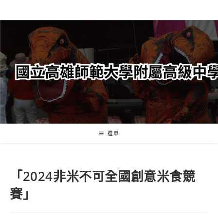
跳
轉
至
主
要
內
容
選單
「2024非米不可全國創意米食競
賽」