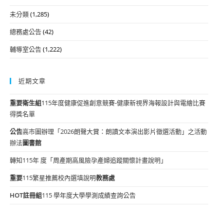
未分類
(1,285)
總務處公告
(42)
輔導室公告
(1,222)
近期文章
重要
衛生組
115年度健康促進創意競賽-健康新視界海報設計與電繪比賽
得獎名單
公告
高市圖辦理「2026朗聲大賞：朗讀文本演出影片徵選活動」之活動
辦法
圖書館
轉知115年 度「周產期高風險孕產婦追蹤關懷計畫說明」
重要
115繁星推薦校內選填說明
教務處
HOT
註冊組
115 學年度大學學測成績查詢公告