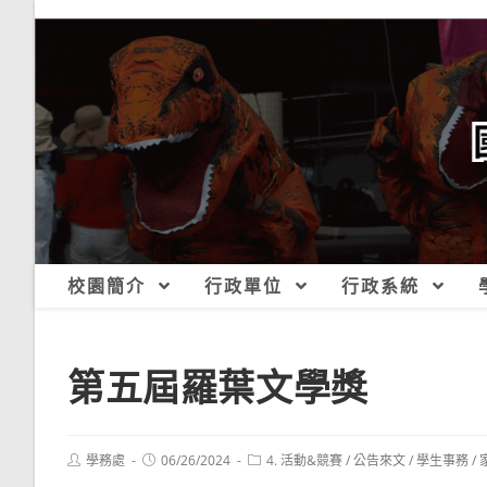
跳
轉
至
主
要
內
容
校園簡介
行政單位
行政系統
第五屆羅葉文學獎
Post
Post
Post
學務處
06/26/2024
4. 活動&競賽
/
公告來文
/
學生事務
/
author:
published:
category: