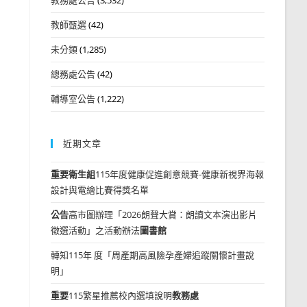
教師甄選
(42)
未分類
(1,285)
總務處公告
(42)
輔導室公告
(1,222)
近期文章
重要
衛生組
115年度健康促進創意競賽-健康新視界海報
設計與電繪比賽得獎名單
公告
高市圖辦理「2026朗聲大賞：朗讀文本演出影片
徵選活動」之活動辦法
圖書館
轉知115年 度「周產期高風險孕產婦追蹤關懷計畫說
明」
重要
115繁星推薦校內選填說明
教務處