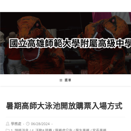
跳
轉
至
主
要
內
容
選單
暑期高師大泳池開放購票入場方式
Post
Post
學務處
06/28/2024
author:
published:
Post
1. 頭條消息
/
4. 活動&競賽
/
學務處公告
/
學生事務
/
家長事務