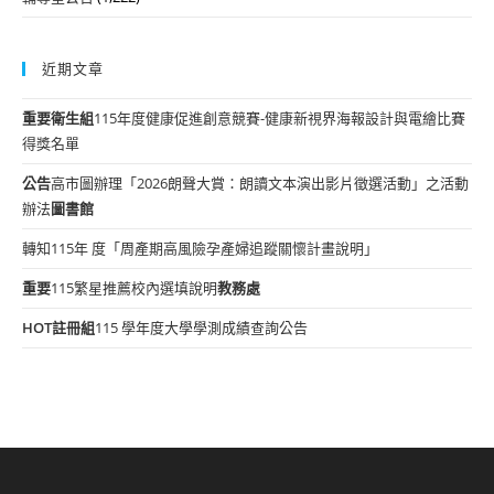
近期文章
重要
衛生組
115年度健康促進創意競賽-健康新視界海報設計與電繪比賽
得獎名單
公告
高市圖辦理「2026朗聲大賞：朗讀文本演出影片徵選活動」之活動
辦法
圖書館
轉知115年 度「周產期高風險孕產婦追蹤關懷計畫說明」
重要
115繁星推薦校內選填說明
教務處
HOT
註冊組
115 學年度大學學測成績查詢公告