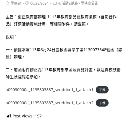
Post
Post
Post
學務處
06/28/2024
4. 活動&競賽
/
學務處公告
author:
published:
category:
主旨：更正教育部辦理「113年教育部品德教育徵稿（含影音作
品）評選活動實施計畫」等相關附件，請查照。
說明：
一、依據本署113年6月24日臺教國署學字第1130073648號函（諒
達）辦理。
二、前函附件修正為113年教育部來函及實施計畫，歡迎貴校鼓勵
師生踴躍報名參加。
a09030000e_1135803887_senddoc1_1_attach1
下載
a09030000e_1135803887_senddoc1_1_attach2
下載
Post Views:
157