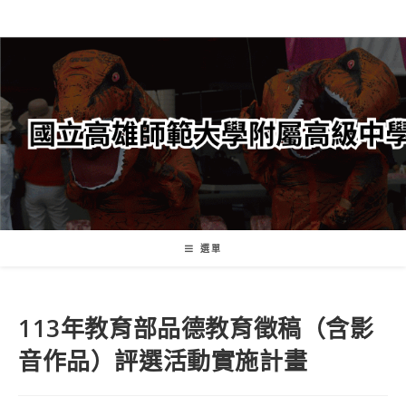
跳
轉
至
主
要
內
容
選單
113年教育部品德教育徵稿（含影
音作品）評選活動實施計畫