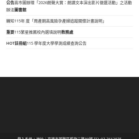
公告
高市圖辦理「2026朗聲大賞：朗讀文本演出影片徵選活動」之活動
辦法
圖書館
轉知115年 度「周產期高風險孕產婦追蹤關懷計畫說明」
重要
115繁星推薦校內選填說明
教務處
HOT
註冊組
115 學年度大學學測成績查詢公告