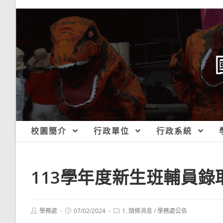
跳
轉
至
主
要
內
容
校園簡介
行政單位
行政系統
113學年度新生班輔員錄
Post
Post
Post
學務處
07/02/2024
1. 頭條消息
/
學務處公告
author:
published:
category: