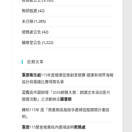
教師甄選
(42)
未分類
(1,285)
總務處公告
(42)
輔導室公告
(1,222)
近期文章
重要
衛生組
115年度健康促進創意競賽-健康新視界海報
設計與電繪比賽得獎名單
公告
高市圖辦理「2026朗聲大賞：朗讀文本演出影片
徵選活動」之活動辦法
圖書館
轉知115年 度「周產期高風險孕產婦追蹤關懷計畫說
明」
重要
115繁星推薦校內選填說明
教務處