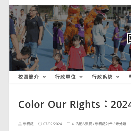
跳
轉
至
主
要
內
容
校園簡介
行政單位
行政系統
Color Our Rights
Post
Post
Post
學務處
07/02/2024
4. 活動&競賽
/
學務處公告
/
未分類
author:
published:
category: