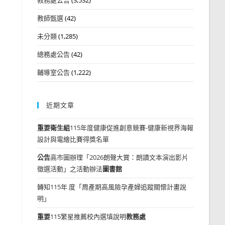
教師甄選
(42)
未分類
(1,285)
總務處公告
(42)
輔導室公告
(1,222)
近期文章
重要
衛生組
115年度健康促進創意競賽-健康新視界海報
設計與電繪比賽得獎名單
公告
高市圖辦理「2026朗聲大賞：朗讀文本演出影片
徵選活動」之活動辦法
圖書館
轉知115年 度「周產期高風險孕產婦追蹤關懷計畫說
明」
重要
115繁星推薦校內選填說明
教務處