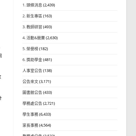
1. 頭條消息
(2,439)
2. 新生專區
(163)
3. 教師研習
(493)
4. 活動&競賽
(2,630)
，
5. 榮譽榜
(182)
同
6. 獎助學金
(481)
人事室公告
(138)
宣
公告來文
(3,171)
圖書館公告
(433)
計
學務處公告
(2,721)
學生事務
(6,433)
家長事務
(4,564)
教務處公告
(3,532)