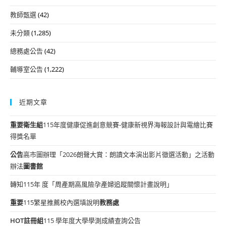
教師甄選
(42)
未分類
(1,285)
總務處公告
(42)
輔導室公告
(1,222)
近期文章
重要
衛生組
115年度健康促進創意競賽-健康新視界海報設計與電繪比賽
得獎名單
公告
高市圖辦理「2026朗聲大賞：朗讀文本演出影片徵選活動」之活動
辦法
圖書館
轉知115年 度「周產期高風險孕產婦追蹤關懷計畫說明」
重要
115繁星推薦校內選填說明
教務處
HOT
註冊組
115 學年度大學學測成績查詢公告