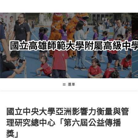
跳
轉
至
主
要
內
容
選單
國立中央大學亞洲影響力衡量與管
理研究總中心「第六屆公益傳播
獎」