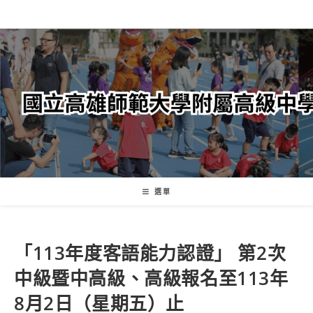
跳
轉
至
主
要
內
容
選單
「113年度客語能力認證」 第2次
中級暨中高級、高級報名至113年
8月2日（星期五）止