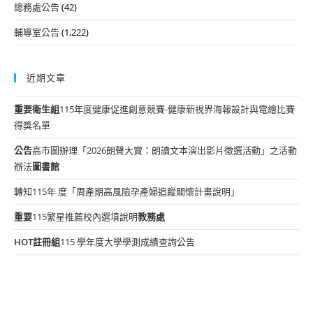
總務處公告
(42)
輔導室公告
(1,222)
近期文章
重要
衛生組
115年度健康促進創意競賽-健康新視界海報設計與電繪比賽
得獎名單
公告
高市圖辦理「2026朗聲大賞：朗讀文本演出影片徵選活動」之活動
辦法
圖書館
轉知115年 度「周產期高風險孕產婦追蹤關懷計畫說明」
重要
115繁星推薦校內選填說明
教務處
HOT
註冊組
115 學年度大學學測成績查詢公告