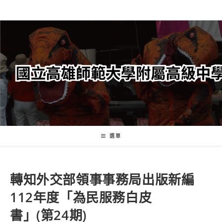
跳
轉
至
主
要
內
容
選單
轉知外交部領事事務局出版新編
112年度「為民服務白皮
書」(第24期)