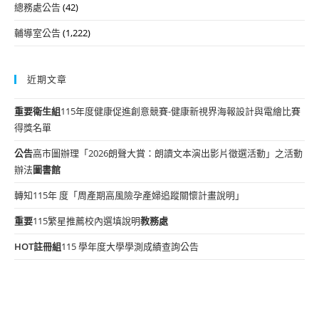
總務處公告
(42)
輔導室公告
(1,222)
近期文章
重要
衛生組
115年度健康促進創意競賽-健康新視界海報設計與電繪比賽
得獎名單
公告
高市圖辦理「2026朗聲大賞：朗讀文本演出影片徵選活動」之活動
辦法
圖書館
轉知115年 度「周產期高風險孕產婦追蹤關懷計畫說明」
重要
115繁星推薦校內選填說明
教務處
HOT
註冊組
115 學年度大學學測成績查詢公告