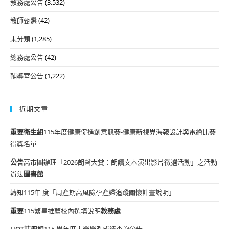
教務處公告
(3,532)
教師甄選
(42)
未分類
(1,285)
總務處公告
(42)
輔導室公告
(1,222)
近期文章
重要
衛生組
115年度健康促進創意競賽-健康新視界海報設計與電繪比賽
得獎名單
公告
高市圖辦理「2026朗聲大賞：朗讀文本演出影片徵選活動」之活動
辦法
圖書館
轉知115年 度「周產期高風險孕產婦追蹤關懷計畫說明」
重要
115繁星推薦校內選填說明
教務處
HOT
註冊組
115 學年度大學學測成績查詢公告