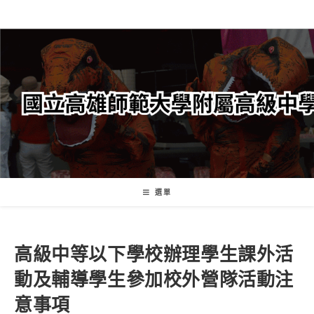
跳
轉
至
主
要
內
容
選單
高級中等以下學校辦理學生課外活
動及輔導學生參加校外營隊活動注
意事項