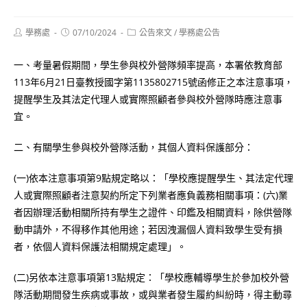
Post
Post
Post
學務處
07/10/2024
公告來文
/
學務處公告
author:
published:
category:
一、考量暑假期間，學生參與校外營隊頻率提高，本署依教育部
113年6月21日臺教授國字第1135802715號函修正之本注意事項，
提醒學生及其法定代理人或實際照顧者參與校外營隊時應注意事
宜。
二、有關學生參與校外營隊活動，其個人資料保護部分：
(一)依本注意事項第9點規定略以：「學校應提醒學生、其法定代理
人或實際照顧者注意契約所定下列業者應負義務相關事項：(六)業
者因辦理活動相關所持有學生之證件、印鑑及相關資料，除供營隊
動申請外，不得移作其他用途；若因洩漏個人資料致學生受有損
者，依個人資料保護法相關規定處理」。
(二)另依本注意事項第13點規定：「學校應輔導學生於參加校外營
隊活動期間發生疾病或事故，或與業者發生履約糾紛時，得主動尋