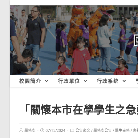
跳
轉
至
主
要
內
容
校園簡介
行政單位
行政系統
「關懷本市在學學生之急
Post
Post
Post
學務處
07/15/2024
公告來文
/
學務處公告
/
學生事務
/
家
author:
published:
category: