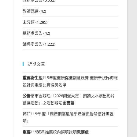
教師甄選
(42)
未分類
(1,285)
總務處公告
(42)
輔導室公告
(1,222)
近期文章
重要
衛生組
115年度健康促進創意競賽-健康新視界海報
設計與電繪比賽得獎名單
公告
高市圖辦理「2026朗聲大賞：朗讀文本演出影片
徵選活動」之活動辦法
圖書館
轉知115年 度「周產期高風險孕產婦追蹤關懷計畫說
明」
重要
115繁星推薦校內選填說明
教務處