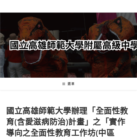
跳
轉
至
主
要
內
容
選單
國立高雄師範大學辦理「全面性教
育(含愛滋病防治)計畫」之「實作
導向之全面性教育工作坊(中區