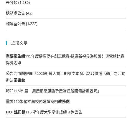
未分類
(1,285)
總務處公告
(42)
輔導室公告
(1,222)
近期文章
重要
衛生組
115年度健康促進創意競賽-健康新視界海報設計與電繪比賽
得獎名單
公告
高市圖辦理「2026朗聲大賞：朗讀文本演出影片徵選活動」之活動
辦法
圖書館
轉知115年 度「周產期高風險孕產婦追蹤關懷計畫說明」
重要
115繁星推薦校內選填說明
教務處
HOT
註冊組
115 學年度大學學測成績查詢公告