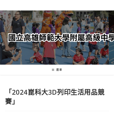
跳
轉
至
主
要
內
容
選單
「2024崑科大3D列印生活用品競
賽」