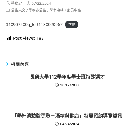
Post
Post
學務處
07/22/2024
author:
published:
Post
公告來文
/
學務處公告
/
學生事務
/
家長事務
category:
310907400q_lett1130020967
下載
Post Views:
188
相關內容
長榮大學112學年度學士班特殊選才
10/17/2022
「舉杯消愁愁更愁－酒精與健康」特展預約導覽資訊
04/24/2024