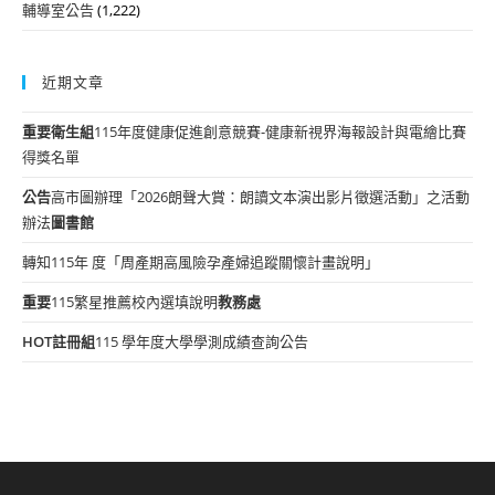
輔導室公告
(1,222)
近期文章
重要
衛生組
115年度健康促進創意競賽-健康新視界海報設計與電繪比賽
得獎名單
公告
高市圖辦理「2026朗聲大賞：朗讀文本演出影片徵選活動」之活動
辦法
圖書館
轉知115年 度「周產期高風險孕產婦追蹤關懷計畫說明」
重要
115繁星推薦校內選填說明
教務處
HOT
註冊組
115 學年度大學學測成績查詢公告