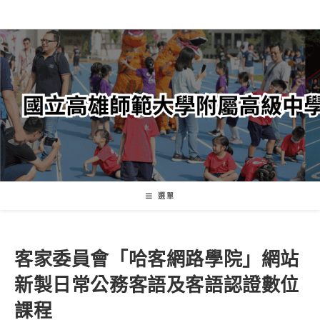
跳
轉
至
主
要
內
容
選單
客家委員會「哈客網路學院」網站
新製日常公務客語及客語認證數位
課程