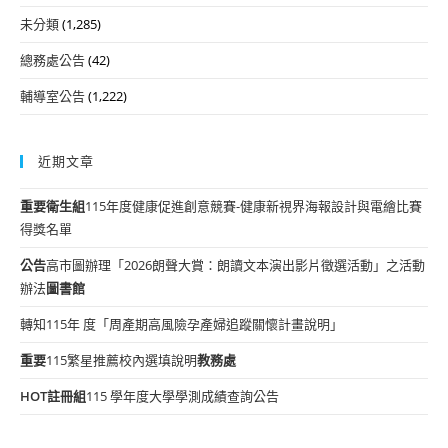
未分類
(1,285)
總務處公告
(42)
輔導室公告
(1,222)
近期文章
重要
衛生組
115年度健康促進創意競賽-健康新視界海報設計與電繪比賽
得獎名單
公告
高市圖辦理「2026朗聲大賞：朗讀文本演出影片徵選活動」之活動
辦法
圖書館
轉知115年 度「周產期高風險孕產婦追蹤關懷計畫說明」
重要
115繁星推薦校內選填說明
教務處
HOT
註冊組
115 學年度大學學測成績查詢公告