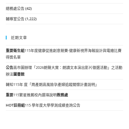
總務處公告
(42)
輔導室公告
(1,222)
近期文章
重要
衛生組
115年度健康促進創意競賽-健康新視界海報設計與電繪比賽
得獎名單
公告
高市圖辦理「2026朗聲大賞：朗讀文本演出影片徵選活動」之活動
辦法
圖書館
轉知115年 度「周產期高風險孕產婦追蹤關懷計畫說明」
重要
115繁星推薦校內選填說明
教務處
HOT
註冊組
115 學年度大學學測成績查詢公告