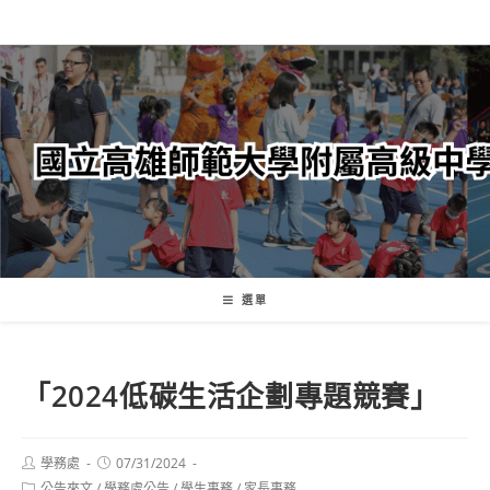
跳
轉
至
主
要
內
容
選單
「2024低碳生活企劃專題競賽」
Post
Post
學務處
07/31/2024
author:
published:
Post
公告來文
/
學務處公告
/
學生事務
/
家長事務