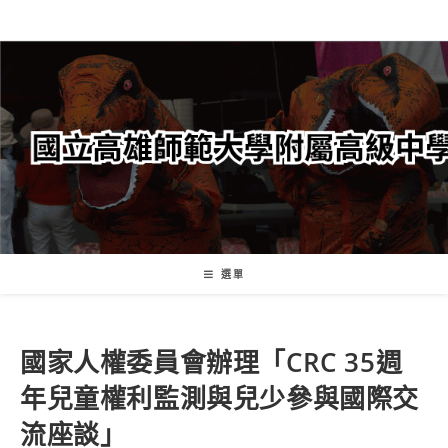
跳
轉
至
主
要
內
容
選單
國家人權委員會辦理「CRC 35週
年兒童權利監測與兒少參與國際交
流座談」