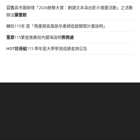
公告
高市圖辦理「2026朗聲大賞：朗讀文本演出影片徵選活動」之活動
辦法
圖書館
轉知115年 度「周產期高風險孕產婦追蹤關懷計畫說明」
重要
115繁星推薦校內選填說明
教務處
HOT
註冊組
115 學年度大學學測成績查詢公告