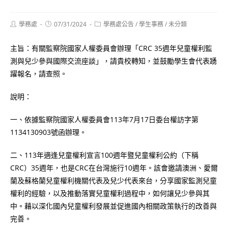
Post
Post
Post
學務處
07/31/2024
學務處公告
/
學生事務
/
未分類
author:
published:
category:
主旨：有關監察院國家人權委員會辦理「CRC 35週年兒童權利監
測與兒少參與國際交流座談」，請貴校轉知，並鼓勵學生會代表踴
躍報名，請查照。
說明：
一、依據監察院國家人權委員會113年7月17日委台權訪字第
1134130903號函辦理。
二、113年適逢兒童權利宣言100週年暨兒童權利公約（下稱
CRC）35週年，也是CRC在台灣施行10週年。該會邀請澳洲、愛爾
蘭及蘇格蘭兒童權利機關代表及兒少代表來台，分享國家監測兒童
權利的經驗，以及推動落實兒童權利過程中，如何讓兒少參與其
中。藉以深化國內兒童權利發展並促進國內相關政策執行的改善與
完善。