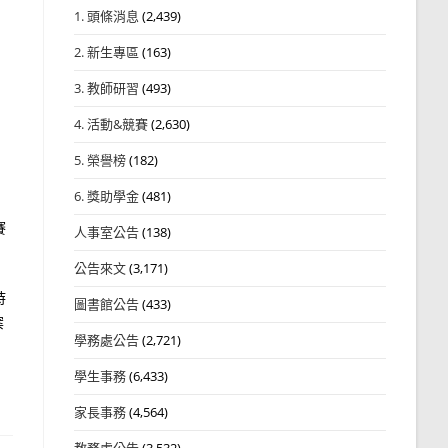
1. 頭條消息
(2,439)
2. 新生專區
(163)
3. 教師研習
(493)
4. 活動&競賽
(2,630)
5. 榮譽榜
(182)
6. 獎助學金
(481)
賽
人事室公告
(138)
公告來文
(3,171)
時
圖書館公告
(433)
案
學務處公告
(2,721)
學生事務
(6,433)
家長事務
(4,564)
教務處公告
(3,532)