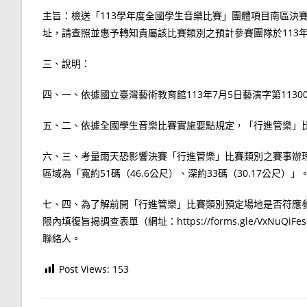
主旨：檢送「113學年度全國學生音樂比賽」團體項目南區決
址，請查照並惠予轉知貴屬該比賽類別之預計參賽團隊於113年
三、說明：
四、一、依據國立臺灣藝術教育館113年7月5日藝演字第11300
五、二、依據全國學生音樂比賽實施要點規定，「行進管樂」比賽
六、三、考量雨天恐影響決賽「行進管樂」比賽類別之賽事辦
區域為「寬約51碼（46.6公尺）、深約33碼（30.17公尺）」
七、四、為了解前開「行進管樂」比賽類別預定場地是否符應
限內填復旨揭調查表單（網址：https://forms.gle/VxN
聯絡人。
Post Views:
153