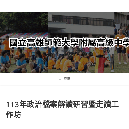
跳
轉
至
主
要
內
容
選單
113年政治檔案解讀研習暨走讀工
作坊