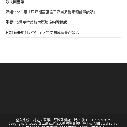
辦法
圖書館
轉知115年 度「周產期高風險孕產婦追蹤關懷計畫說明」
重要
115繁星推薦校內選填說明
教務處
HOT
註冊組
115 學年度大學學測成績查詢公告
登入系統
| 地址：高雄市苓雅區凱旋二路89號 TEL:07-7613875
Copyright (c) 2020 國立高雄師範大學附屬高級中學 The Affiliated Senior
High School of National Kaohsiung Normal University