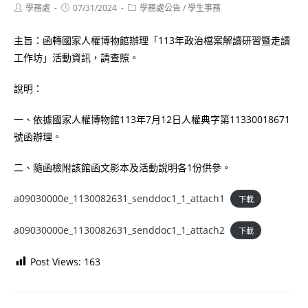
Post
Post
Post
學務處
07/31/2024
學務處公告
/
學生事務
author:
published:
category:
主旨：函轉國家人權博物館辦理「113年政治檔案解讀研習暨走讀
工作坊」活動資訊，請查照。
說明：
一、依據國家人權博物館113年7月12日人權典字第11330018671
號函辦理。
二、隨函檢附該館函文影本及活動說明各1份供參。
a09030000e_1130082631_senddoc1_1_attach1
下載
a09030000e_1130082631_senddoc1_1_attach2
下載
Post Views:
163