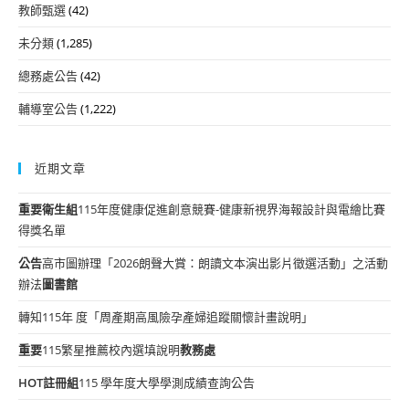
教師甄選
(42)
未分類
(1,285)
總務處公告
(42)
輔導室公告
(1,222)
近期文章
重要
衛生組
115年度健康促進創意競賽-健康新視界海報設計與電繪比賽
得獎名單
公告
高市圖辦理「2026朗聲大賞：朗讀文本演出影片徵選活動」之活動
辦法
圖書館
轉知115年 度「周產期高風險孕產婦追蹤關懷計畫說明」
重要
115繁星推薦校內選填說明
教務處
HOT
註冊組
115 學年度大學學測成績查詢公告