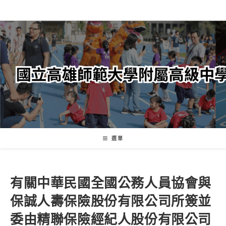
跳
轉
至
主
要
內
容
選單
有關中華民國全國公務人員協會與
保誠人壽保險股份有限公司所簽並
委由精聯保險經紀人股份有限公司