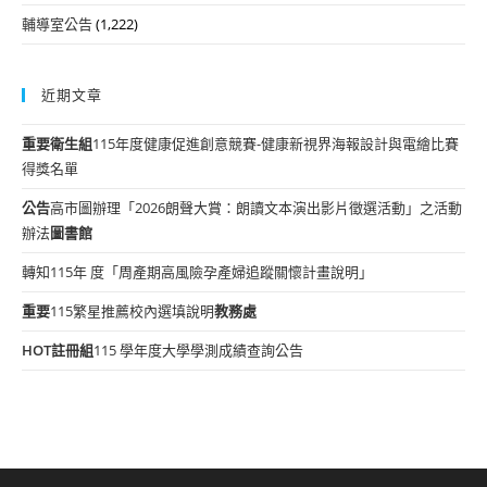
輔導室公告
(1,222)
近期文章
重要
衛生組
115年度健康促進創意競賽-健康新視界海報設計與電繪比賽
得獎名單
公告
高市圖辦理「2026朗聲大賞：朗讀文本演出影片徵選活動」之活動
辦法
圖書館
轉知115年 度「周產期高風險孕產婦追蹤關懷計畫說明」
重要
115繁星推薦校內選填說明
教務處
HOT
註冊組
115 學年度大學學測成績查詢公告