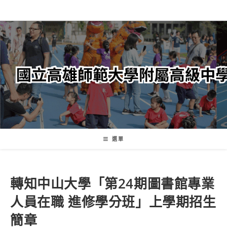
跳
轉
至
主
要
內
容
選單
轉知中山大學「第24期圖書館專業
人員在職 進修學分班」上學期招生
簡章