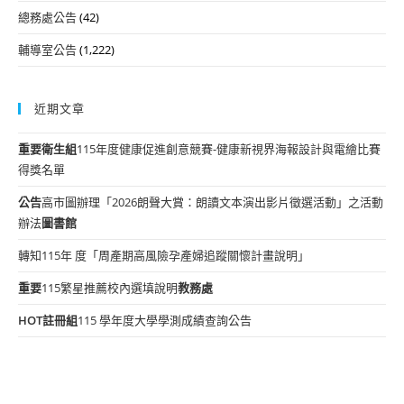
總務處公告
(42)
輔導室公告
(1,222)
近期文章
重要
衛生組
115年度健康促進創意競賽-健康新視界海報設計與電繪比賽
得獎名單
公告
高市圖辦理「2026朗聲大賞：朗讀文本演出影片徵選活動」之活動
辦法
圖書館
轉知115年 度「周產期高風險孕產婦追蹤關懷計畫說明」
重要
115繁星推薦校內選填說明
教務處
HOT
註冊組
115 學年度大學學測成績查詢公告