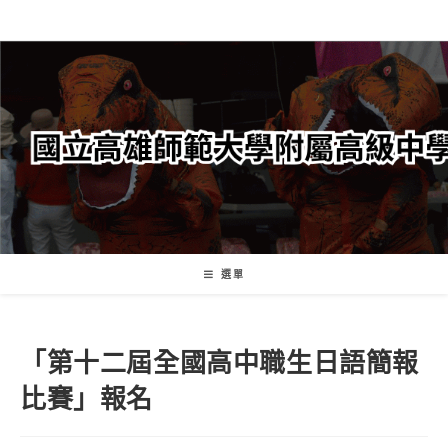
跳
轉
至
主
要
內
容
選單
「第十二屆全國高中職生日語簡報
比賽」報名