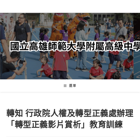
跳
轉
至
主
要
內
容
選單
轉知 行政院人權及轉型正義處辦理
「轉型正義影片賞析」教育訓練