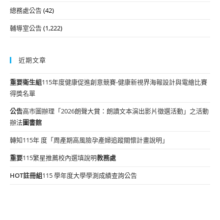
總務處公告
(42)
輔導室公告
(1,222)
近期文章
重要
衛生組
115年度健康促進創意競賽-健康新視界海報設計與電繪比賽
得獎名單
公告
高市圖辦理「2026朗聲大賞：朗讀文本演出影片徵選活動」之活動
辦法
圖書館
轉知115年 度「周產期高風險孕產婦追蹤關懷計畫說明」
重要
115繁星推薦校內選填說明
教務處
HOT
註冊組
115 學年度大學學測成績查詢公告