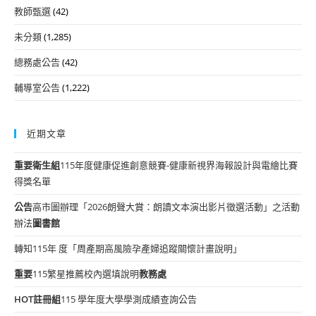
教師甄選
(42)
未分類
(1,285)
總務處公告
(42)
輔導室公告
(1,222)
近期文章
重要
衛生組
115年度健康促進創意競賽-健康新視界海報設計與電繪比賽
得獎名單
公告
高市圖辦理「2026朗聲大賞：朗讀文本演出影片徵選活動」之活動
辦法
圖書館
轉知115年 度「周產期高風險孕產婦追蹤關懷計畫說明」
重要
115繁星推薦校內選填說明
教務處
HOT
註冊組
115 學年度大學學測成績查詢公告