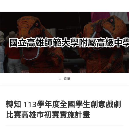
跳
轉
至
主
要
內
容
選單
轉知 113學年度全國學生創意戲劇
比賽高雄市初賽實施計畫