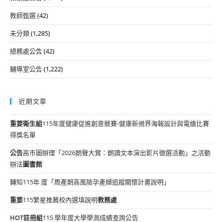
教師甄選
(42)
未分類
(1,285)
總務處公告
(42)
輔導室公告
(1,222)
近期文章
重要
衛生組
115年度健康促進創意競賽-健康新視界海報設計與電繪比賽
得獎名單
公告
高市圖辦理「2026朗聲大賞：朗讀文本演出影片徵選活動」之活動
辦法
圖書館
轉知115年 度「周產期高風險孕產婦追蹤關懷計畫說明」
重要
115繁星推薦校內選填說明
教務處
HOT
註冊組
115 學年度大學學測成績查詢公告