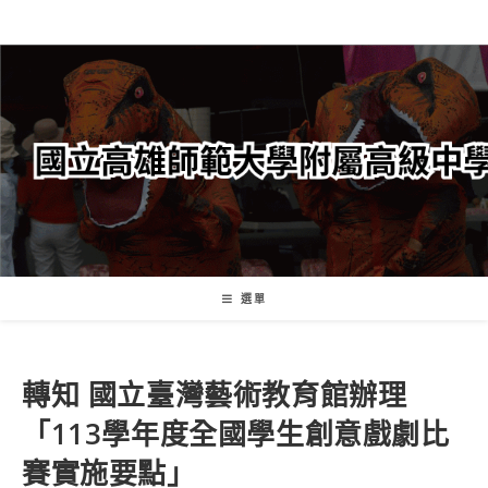
跳
轉
至
主
要
內
容
選單
轉知 國立臺灣藝術教育館辦理
「113學年度全國學生創意戲劇比
賽實施要點」