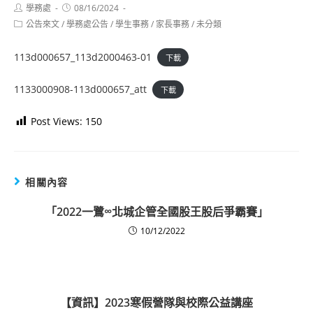
Post
Post
學務處
08/16/2024
author:
published:
Post
公告來文
/
學務處公告
/
學生事務
/
家長事務
/
未分類
category:
113d000657_113d2000463-01
下載
1133000908-113d000657_att
下載
Post Views:
150
相關內容
「2022一鷺∞北城企管全國股王股后爭霸賽」
10/12/2022
【資訊】2023寒假營隊與校際公益講座