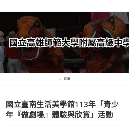
跳
轉
至
主
要
內
容
選單
國立臺南生活美學館113年「青少
年『做劇場』體驗與欣賞」活動