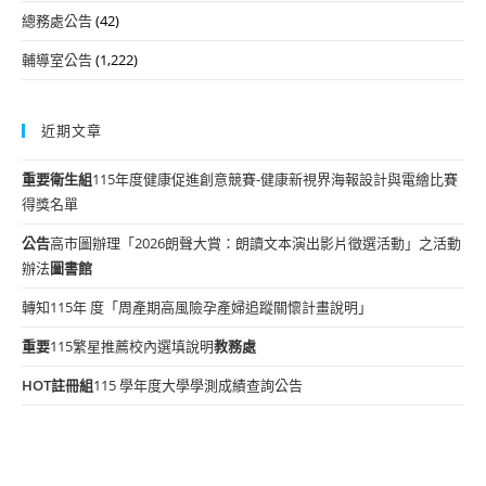
總務處公告
(42)
輔導室公告
(1,222)
近期文章
重要
衛生組
115年度健康促進創意競賽-健康新視界海報設計與電繪比賽
得獎名單
公告
高市圖辦理「2026朗聲大賞：朗讀文本演出影片徵選活動」之活動
辦法
圖書館
轉知115年 度「周產期高風險孕產婦追蹤關懷計畫說明」
重要
115繁星推薦校內選填說明
教務處
HOT
註冊組
115 學年度大學學測成績查詢公告