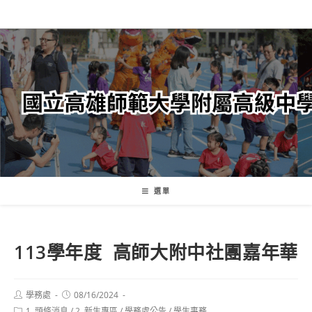
跳
轉
至
主
要
內
容
選單
113學年度 高師大附中社團嘉年華
Post
Post
學務處
08/16/2024
author:
published:
Post
1. 頭條消息
/
2. 新生專區
/
學務處公告
/
學生事務