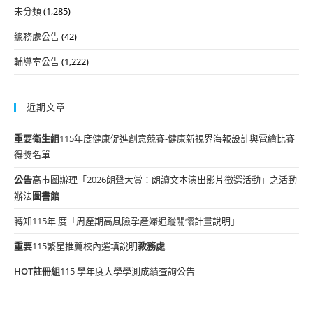
未分類
(1,285)
總務處公告
(42)
輔導室公告
(1,222)
近期文章
重要
衛生組
115年度健康促進創意競賽-健康新視界海報設計與電繪比賽
得獎名單
公告
高市圖辦理「2026朗聲大賞：朗讀文本演出影片徵選活動」之活動
辦法
圖書館
轉知115年 度「周產期高風險孕產婦追蹤關懷計畫說明」
重要
115繁星推薦校內選填說明
教務處
HOT
註冊組
115 學年度大學學測成績查詢公告